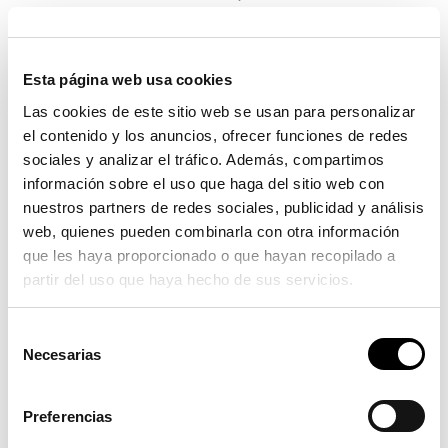
del
Grupo Industrias Saludes
.
Es por esto que desde
Traffic Futura
hemos
desarrollado
Futura SDK
, una solución autónoma
Esta página web usa cookies
para la detección y aviso de vehículos “kamikazes”.
Las cookies de este sitio web se usan para personalizar
el contenido y los anuncios, ofrecer funciones de redes
Este sistema de detección alerta al conductor de
sociales y analizar el tráfico. Además, compartimos
que está circulando por una dirección contraria a la
información sobre el uso que haga del sitio web con
permitida, sea cual sea el motivo de su
nuestros partners de redes sociales, publicidad y análisis
equivocación;
web, quienes pueden combinarla con otra información
que les haya proporcionado o que hayan recopilado a
Además, está compuesto por
dos señales
partir del uso que haya hecho de sus servicios.
electrónicas de aviso tipo Futura SRL R-101
y tiene
adaptado un
radar de efecto Doppler orientable
que mide la velocidad de los vehículos y los detecta
Selección
Necesarias
cuando se aproximan.
de
consentimiento
Preferencias
Al ser de