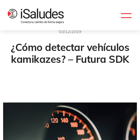
03/12/2019
¿Cómo detectar vehículos
kamikazes? – Futura SDK
Vehículo
,
Carretera
,
Señal
,
Señalizacion
,
Accidentes De Trafico
,
Traffic Futura
,
Seguridad Vial
,
Accidente
,
Futura SDK
,
Kamikazes
,
Solucion Conductores Kamikazes
,
Solucion Vehiculos Kamikazes