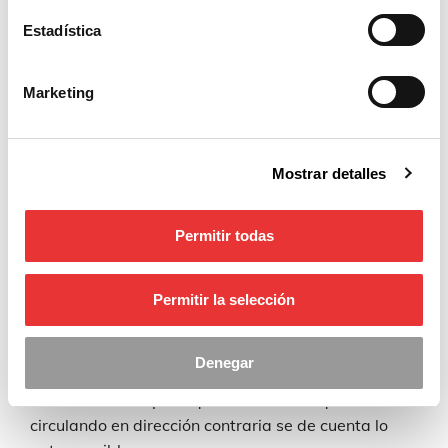
alta
Estadística
precisión,
detecta si
Marketing
la
conducción
se produce
en el
Mostrar detalles
Futura SDK
sentido
contrario al
Permitir todas
de la calzada.
Asimismo, los puntos de luz aumentan el efecto
Permitir la selección
comunicador de
Futura SDK
.
Tienen un amplio ángulo de visión y están
Denegar
agrupados de cinco en cinco. Es importante que
sean llamativos para que el conductor que está
circulando en dirección contraria se de cuenta lo