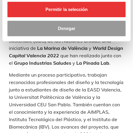
cita diseño, innovación, industria y tecnología para
Permitir la selección
ponerse al servicio de la ciudadanía con la creación
de mobiliario urbano alineado con los principios de
economía circular, calidad de vida y bienestar
Denegar
promovidos por los Objetivos de Desarrollo
Sostenible (ODS) de las Naciones Unidas. Una
iniciativa de
La Marina de València
y
World Design
Capital Valencia 2022
que han realizado junto con
el
Grupo Industrias Saludes
y
La Pinada Lab
.
Mediante un proceso participativo, trabajan
reconocidos profesionales del diseño y la tecnología
junto a estudiantes de diseño de la EASD Valencia,
la Universitat Politècnica de València y la
Universidad CEU San Pablo. También cuentan con
el conocimiento y la experiencia de AIMPLAS,
Instituto Tecnológico del Plástico, y el Instituto de
Biomecánica (IBV). Los avances del proyecto, que