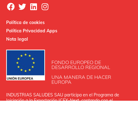
Política de cookies
Política Privacidad Apps
Nota legal
FONDO EUROPEO DE
DESARROLLO REGIONAL
UNA MANERA DE HACER
EUROPA
INDUSTRIAS SALUDES SAU participa en el Programa de
Iniciación a la Exportación ICEX‐Next, contando con el
apoyo de ICEX y con la cofinanciación de Fondos europeos
FEDER.
La finalidad de este apoyo es contribuir al desarrollo
internacional de la empresa y de su entorno.