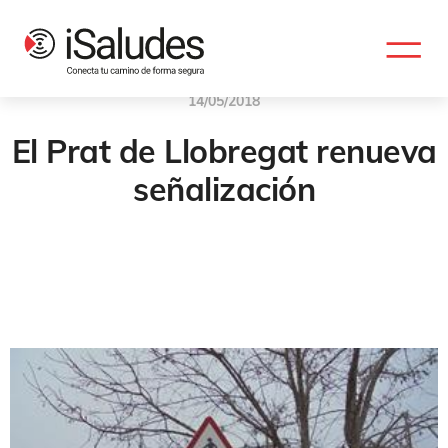
14/05/2018
El Prat de Llobregat renueva
señalización
Señalizacion Vertical
,
Industrias Saludes
,
Señalización Urbana
,
Señalización Municipal
,
Renovación De Señalización
,
El Prat De
Llobregat
,
Señales De Aluminio
,
Durabilidad De Señales
,
Visibilidad
Vial