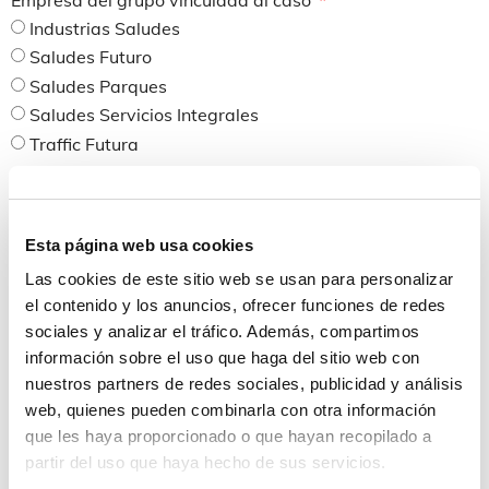
Industrias Saludes
Saludes Futuro
Saludes Parques
Saludes Servicios Integrales
Traffic Futura
Área implicada en el caso
Comercial
Personal
Esta página web usa cookies
Internacional
Las cookies de este sitio web se usan para personalizar
Calidad
el contenido y los anuncios, ofrecer funciones de redes
Compras
sociales y analizar el tráfico. Además, compartimos
PRL
información sobre el uso que haga del sitio web con
Sistemas
nuestros partners de redes sociales, publicidad y análisis
web, quienes pueden combinarla con otra información
I+D
que les haya proporcionado o que hayan recopilado a
Administrativo-Financiero
partir del uso que haya hecho de sus servicios.
Producción