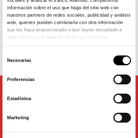
sociales y analizar el tráfico. Además, compartimos
información sobre el uso que haga del sitio web con
nuestros partners de redes sociales, publicidad y análisis
web, quienes pueden combinarla con otra información
Carreteras de Palencia
Concienciación de
que les haya proporcionado o que hayan recopilado a
más seguras
velocidad en las
partir del uso que haya hecho de sus servicios.
carreteras del Pais Vasco
Selección
Necesarias
de
consentimiento
Preferencias
Estadística
Marketing