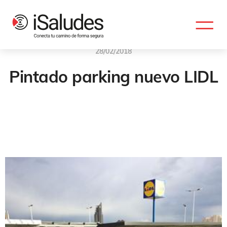
28/02/2018
Pintado parking nuevo LIDL
Marcas Viales
,
Saludes Servicios Integrales
,
Seguridad Vial
,
Señalización Vial
,
Aparcamientos
,
Pintado De Parking
,
Señalización
En Parkings Comerciales
,
Ejecución Rápida
,
Lidl
,
Finestrat
,
Señalizacion Horizontal