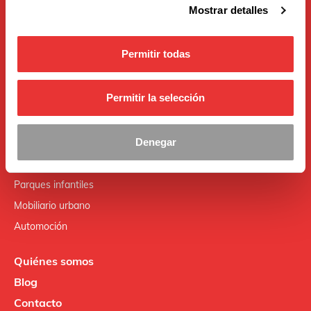
Grupo Industrias Saludes es un grupo industrial español con
Mostrar detalles
más de 120 años de presencia en los sectores de la
señalización, seguridad vial, movilidad y equipamientos
urbanos.
Permitir todas
Atención al cliente 96 123 49 11
Productos
Permitir la selección
Señalización y balizamiento
Denegar
Semáforos
Señalización electrónica
Parques infantiles
Mobiliario urbano
Automoción
Quiénes somos
Blog
Contacto