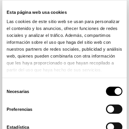
Esta página web usa cookies
Las cookies de este sitio web se usan para personalizar
el contenido y los anuncios, ofrecer funciones de redes
sociales y analizar el tráfico. Además, compartimos
Ficha técnica
información sobre el uso que haga del sitio web con
nuestros partners de redes sociales, publicidad y análisis
Descripción
web, quienes pueden combinarla con otra información
Baliza reflectante anti-deslizante en vidrio
que les haya proporcionado o que hayan recopilado a
templado de alta calidad. Ideal para reforzar
partir del uso que haya hecho de sus servicios.
la señalización horizontal lateral de carreteras
y vías rápidas.
Selección
Materiales
Necesarias
de
Baliza reflectante en vidrio templado de alta
consentimiento
solidez.
Preferencias
Color
Disponible en vidrio blanco, amarillo, verde,
azul y rojo.
Estadística