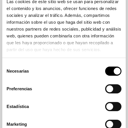
Las cookies de este sitio web se usan para personalizar
el contenido y los anuncios, ofrecer funciones de redes
sociales y analizar el tráfico. Además, compartimos
Ficha técnica
información sobre el uso que haga del sitio web con
nuestros partners de redes sociales, publicidad y análisis
Código
web, quienes pueden combinarla con otra información
SPY.SUB-61
que les haya proporcionado o que hayan recopilado a
partir del uso que haya hecho de sus servicios.
Descripción
Nuevo diseño de la gama de mobiliario urbano
de Banco Baltic, realizado con tablones de
Selección
madera de pino o polietileno y estructura en
Necesarias
de
acero. Ideales para parques, calles y zonas
consentimiento
monumentales.
Preferencias
Materiales
Madera de pino tratada en autoclave y acero
Estadística
inoxidable. Posibilidad de utilizar polietileno
de alta densidad. Usamos todo tipo de aceros
según el producto y las necesidades.
Marketing