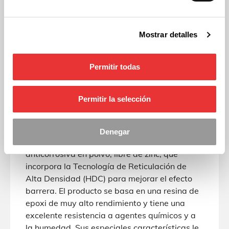
Contamos con los recursos adecuados para el
transformado y soldado de cualquiera de
ellos. Todos nuestros productos están
Mostrar detalles
fabricados por Industrial Saludes que cuentan
con mas de 125 años de experiencia en el
sector.
Permitir todas
Características
ESTRUCTURA: Chapa de acero laminado en
Permitir la selección
caliente decapado ST-28 BKM DIN 2395.
Gran resistencia a la abrasión, la corrosión, los
químicos y las manchas, muy resistente a la
Denegar
intemperie. ACABADO: En imprimación
anticorrosiva en polvo, libre de zinc, que
incorpora la Tecnología de Reticulación de
Alta Densidad (HDC) para mejorar el efecto
barrera. El producto se basa en una resina de
epoxi de muy alto rendimiento y tiene una
excelente resistencia a agentes químicos y a
la humedad. Sus especiales características le