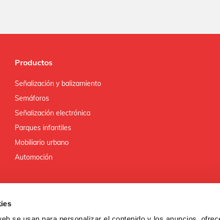
Productos
Señalización y balizamiento
Semáforos
Señalización electrónica
Parques infantiles
Mobiliario urbano
Automoción
ies
web se usan para personalizar el contenido y los anuncios, ofrec