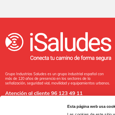
Grupo Industrias Saludes es un grupo industrial español con
más de 120 años de presencia en los sectores de la
señalización, seguridad vial, movilidad y equipamientos urbanos.
Atención al cliente 96 123 49 11
Esta página web usa cook
Las cookies de este sitio 