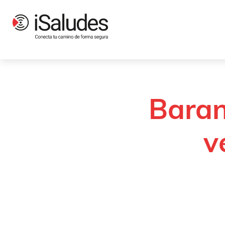
Productos
Señalización y balizamiento
Balizamiento y contenci
Baran
v