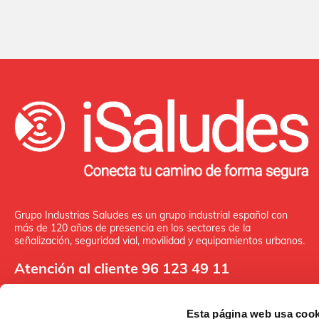
Grupo Industrias Saludes es un grupo industrial español con
más de 120 años de presencia en los sectores de la
señalización, seguridad vial, movilidad y equipamientos urbanos.
Atención al cliente 96 123 49 11
Esta página web usa cook