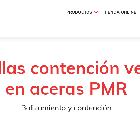
PRODUCTOS
TIENDA ONLINE
ón
Barandillas contención vehículos en aceras PMR
las contención v
en aceras PMR
Balizamiento y contención