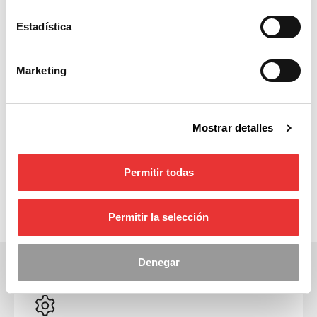
Estadística
Marketing
La importancia de las señales en los
Mostrar detalles
centros sanitarios
Por los pasillos de hospitales y centros de salud
Permitir todas
caminan a diario un gran número de personas.
Enfermos, acompañantes, trabajadores […]
Permitir la selección
Denegar