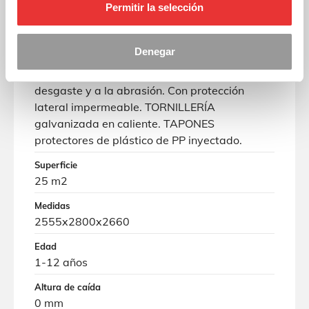
presentar pequeñas grietas que NO reducen
Permitir la selección
su durabilidad. Esta madera no se tuerce ni se
distorsiona. La resina y nudos son su parte
Denegar
natural. Plataformas en Tablero Fenólico
Antideslizante de 21mm e inocuo, resistente al
desgaste y a la abrasión. Con protección
lateral impermeable. TORNILLERÍA
galvanizada en caliente. TAPONES
protectores de plástico de PP inyectado.
Superficie
25 m2
Medidas
2555x2800x2660
Edad
1-12 años
Altura de caída
0 mm