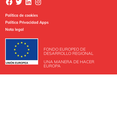
Política de cookies
Política Privacidad Apps
Nota legal
FONDO EUROPEO DE
DESARROLLO REGIONAL
UNA MANERA DE HACER
EUROPA
INDUSTRIAS SALUDES SAU participa en el Programa de
Iniciación a la Exportación ICEX‐Next, contando con el
apoyo de ICEX y con la cofinanciación de Fondos europeos
FEDER.
La finalidad de este apoyo es contribuir al desarrollo
internacional de la empresa y de su entorno.