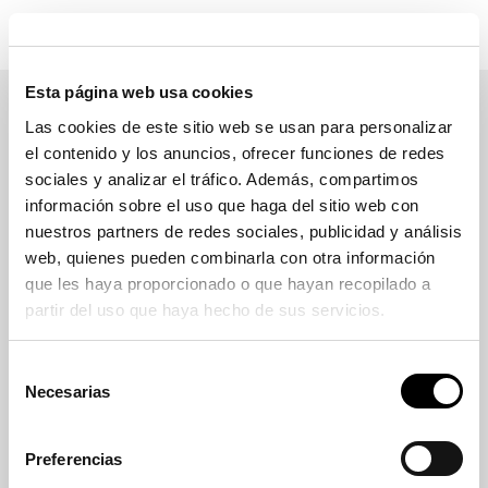
Esta página web usa cookies
Las cookies de este sitio web se usan para personalizar
el contenido y los anuncios, ofrecer funciones de redes
sociales y analizar el tráfico. Además, compartimos
información sobre el uso que haga del sitio web con
Ficha técnica
nuestros partners de redes sociales, publicidad y análisis
web, quienes pueden combinarla con otra información
Descripción
que les haya proporcionado o que hayan recopilado a
Señal Europa 50 de código S-13 visible cuyos
partir del uso que haya hecho de sus servicios.
puntos de luz LED de muy amplio ángulo de
visión y luminosidad, refuerzan su efecto.
Selección
Materiales
Necesarias
de
Señal de código S-13 en aluminio tipo “Europa
consentimiento
50” con dorso cerrado, reflexivo de alta
calidad y reforzadas con LEDs. Postes de
Preferencias
aluminio.