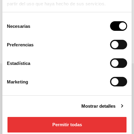
partir del uso que haya hecho de sus servicios.
Selección
Necesarias
de
consentimiento
Preferencias
Estadística
Marketing
Ficha técnica
Mostrar detalles
Descripción
Elemento para el balizamiento, de glorietas,
Permitir todas
calles, isletas, carriles bici, etc…, o de cualquier