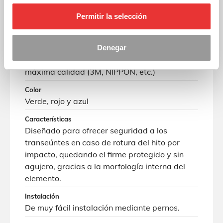
otro entorno urbano que lo requiera.
Permitir la selección
Materiales
Cuerpo de polietileno de alta calidad
estabilizado frente a rayos UVA, que
Denegar
incorpora dos bandas de reflexivo blanco de
máxima calidad (3M, NIPPON, etc.)
Color
Verde, rojo y azul
Características
Diseñado para ofrecer seguridad a los
transeúntes en caso de rotura del hito por
impacto, quedando el firme protegido y sin
agujero, gracias a la morfología interna del
elemento.
Instalación
De muy fácil instalación mediante pernos.