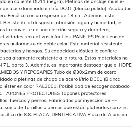
o en caliente DD11 (negra). Pletinas de anclaje muelle-
 de acero laminado en frío DC01 (blanca pulida). Acabados
lero Fenólico con un espesor de 18mm. Además, este
ud. Resistente al desgaste, abrasión, agua y humedad, es
os lo convierte en una elección segura y duradera,
ctividades recreativas infantiles. PANELES Polietileno de
s uniformes o de doble color. Este material resistente
 bacterias y hongos. Su capacidad elástica le confiere
ea altamente resistente a la rotura. Estos materiales no
EN 71, parte 3. Además, es importante destacar que el HDPE
ITAMIEDOS Y REPOSAPIES Tubo de Ø30x2mm de acero
ado a pletinas de chapa de acero l/frío DC01 (Blanca
poliéster en color RAL3001. Posibilidad de escoger acabado
ones. TAPONES PROTECTORES Tapones protectores
llos, tuercas y pernos. Fabricados por inyección de PP
al suelo de Tornillos o pernos que están plateados con zinc
 específica de 8.8. PLACA IDENTIFICATIVA Placa de Aluminio