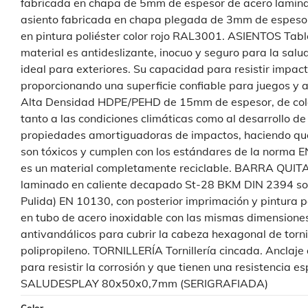
fabricada en chapa de 5mm de espesor de acero laminad
asiento fabricada en chapa plegada de 3mm de espesor
en pintura poliéster color rojo RAL3001. ASIENTOS Tab
material es antideslizante, inocuo y seguro para la sal
ideal para exteriores. Su capacidad para resistir impact
proporcionando una superficie confiable para juegos y a
Alta Densidad HDPE/PEHD de 15mm de espesor, de colore
tanto a las condiciones climáticas como al desarrollo de
propiedades amortiguadoras de impactos, haciendo que s
son tóxicos y cumplen con los estándares de la norma 
es un material completamente reciclable. BARRA QU
laminado en caliente decapado St-28 BKM DIN 2394 sold
Pulida) EN 10130, con posterior imprimación y pintura 
en tubo de acero inoxidable con las mismas dimensi
antivandálicos para cubrir la cabeza hexagonal de torni
polipropileno. TORNILLERÍA Tornillería cincada. Anclaje 
para resistir la corrosión y que tienen una resistencia
SALUDESPLAY 80x50x0,7mm (SERIGRAFIADA)
Color