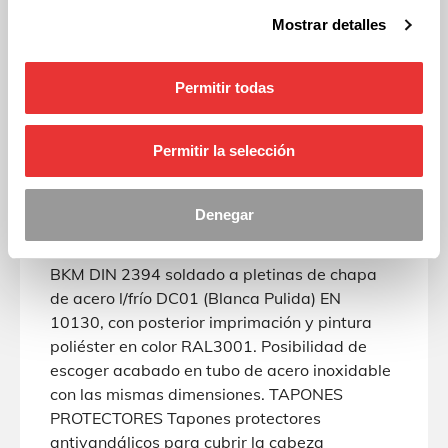
la intemperie y al cultivo de bacterias y
Mostrar detalles
hongos. Por su capacidad elástica actúa como
amortiguador de impactos resultando muy
difícil su rotura. No son tóxicos, y cumplen con
Permitir todas
la EN 71, parte 3. Material 100% reciclable.
MANGUITOS/PUÑOS Y REPOSAPIES
Permitir la selección
Fabricados por inyección de PP polipropileno,
con perno interno M10 eléctrico galvanizado.
BARRA QUITAMIEDOS/AGARRADERA (para
Denegar
muelles de doble panel) Tubo de Ø30x2mm de
acero laminado en caliente decapado St-28
BKM DIN 2394 soldado a pletinas de chapa
de acero l/frío DC01 (Blanca Pulida) EN
10130, con posterior imprimación y pintura
poliéster en color RAL3001. Posibilidad de
escoger acabado en tubo de acero inoxidable
con las mismas dimensiones. TAPONES
PROTECTORES Tapones protectores
antivandálicos para cubrir la cabeza