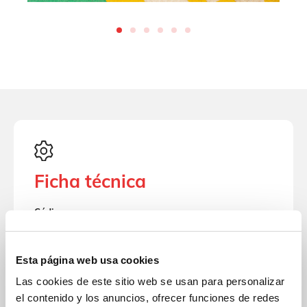
Ficha técnica
Código
FG-466
Descripción
Esta página web usa cookies
Divertido muelle en forma de Dragón ideal
Las cookies de este sitio web se usan para personalizar
para estimular la imaginación, el equilibrio y la
el contenido y los anuncios, ofrecer funciones de redes
socialización de los niños.