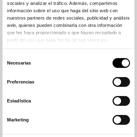
sociales y analizar el tráfico. Además, compartimos
Materiales
información sobre el uso que haga del sitio web con
ESTRUCTURA MUELLE Muelle de acero
nuestros partners de redes sociales, publicidad y análisis
templado con acabado pintado en polvo
web, quienes pueden combinarla con otra información
poliéster color rojo RAL3001. PLETINAS
que les haya proporcionado o que hayan recopilado a
MUELLE Y ANCLAJE Pletina base muelle-
partir del uso que haya hecho de sus servicios.
anclaje al suelo fabricada en chapa de 5mm
de espesor de acero laminado en caliente
Selección
DD11 (negra). Pletinas de anclaje muelle-
Necesarias
de
asiento fabricada en chapa plegada de 3mm
consentimiento
de espesor de acero laminado en frío DC01
(blanca pulida). Acabados en pintura poliéster
Preferencias
color rojo RAL3001. ASIENTO Fenólico
Antideslizante de 10-18mm de espesor.
Estadística
Inocuo y resistente al desgaste y a la
abrasión. Con protección lateral impermeable.
PANELES DECORATIVOS Paneles de
Marketing
Polietileno de Alta Densidad PEHD de 15-
19mm de espesor, color uniforme, resistente a