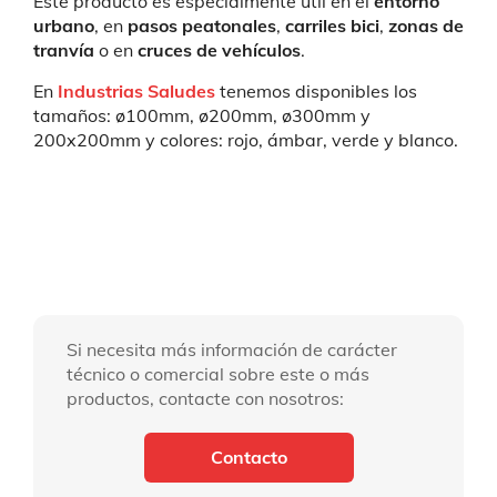
Este producto es especialmente útil en el
entorno
urbano
, en
pasos peatonales
,
carriles bici
,
zonas de
tranvía
o en
cruces de vehículos
.
En
Industrias Saludes
tenemos disponibles los
tamaños: ø100mm, ø200mm, ø300mm y
200x200mm y colores: rojo, ámbar, verde y blanco.
Si necesita más información de carácter
técnico o comercial sobre este o más
productos, contacte con nosotros:
Contacto