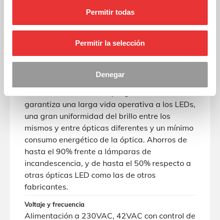
tranvía, etc.
Permitir todas
Color
LEDs rojos, ámbar o verdes de alto brillo con
Permitir la selección
control de brillo día/noche opcional.
Características
Denegar
Ópticas de semáforo de LEDs de 5mm. Control
de corriente constante que generalmente
garantiza una larga vida operativa a los LEDs,
una gran uniformidad del brillo entre los
mismos y entre ópticas diferentes y un mínimo
consumo energético de la óptica. Ahorros de
hasta el 90% frente a lámparas de
incandescencia, y de hasta el 50% respecto a
otras ópticas LED como las de otros
fabricantes.
Voltaje y frecuencia
Alimentación a 230VAC, 42VAC con control de