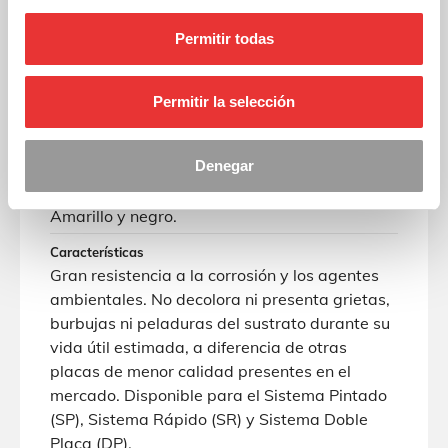
dimensiones 100x168mm, para ciclomotores.
Permitir todas
Materiales
Placa de aluminio de alta calidad y
dimensiones 100X168mm. Reflexivo amarillo
Permitir la selección
de máxima calidad. Solo utilizamos primeras
marcas. Con caracteres de embutición en
negro mate.
Denegar
Color
Amarillo y negro.
Características
Gran resistencia a la corrosión y los agentes
ambientales. No decolora ni presenta grietas,
burbujas ni peladuras del sustrato durante su
vida útil estimada, a diferencia de otras
placas de menor calidad presentes en el
mercado. Disponible para el Sistema Pintado
(SP), Sistema Rápido (SR) y Sistema Doble
Placa (DP).