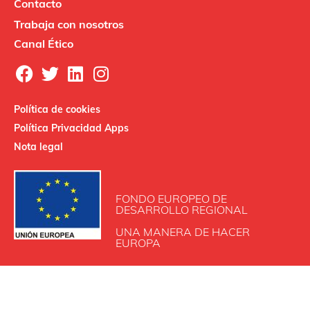
Contacto
Trabaja con nosotros
Canal Ético
Política de cookies
Política Privacidad Apps
Nota legal
FONDO EUROPEO DE
DESARROLLO REGIONAL
UNA MANERA DE HACER
EUROPA
INDUSTRIAS SALUDES SAU participa en el Programa de
Iniciación a la Exportación ICEX‐Next, contando con el
apoyo de ICEX y con la cofinanciación de Fondos europeos
FEDER.