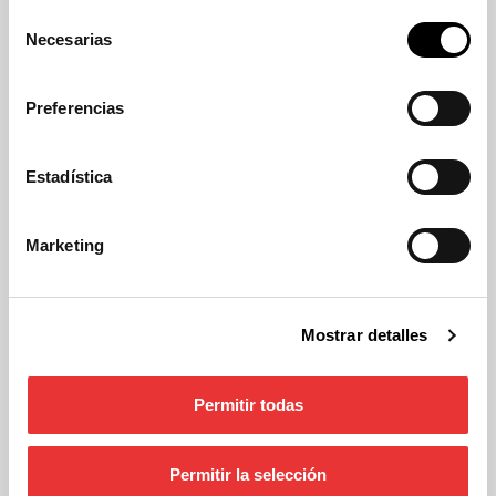
Selección
Necesarias
de
Ficha técnica
consentimiento
Preferencias
Descripción
Placa de matrícula en aluminio, de
dimensiones 280x200mm, temporal
Estadística
particular.
Materiales
Marketing
Placa de aluminio de alta calidad y
dimensiones 280x200mm. Reflexivo verde de
máxima calidad. Solo utilizamos primeras
Mostrar detalles
marcas (3M, NIPPON). Con caracteres de
embutición en blanco mate.
Permitir todas
Potencia
Verde y blanco.
Permitir la selección
Color