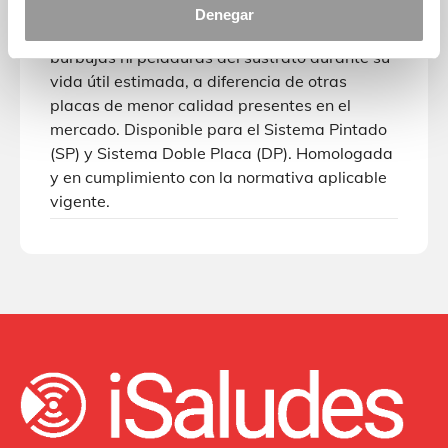
Gran resistencia a la corrosión y los agentes
Denegar
ambientales. No decolora ni presenta grietas,
burbujas ni peladuras del sustrato durante su
vida útil estimada, a diferencia de otras
placas de menor calidad presentes en el
mercado. Disponible para el Sistema Pintado
(SP) y Sistema Doble Placa (DP). Homologada
y en cumplimiento con la normativa aplicable
vigente.