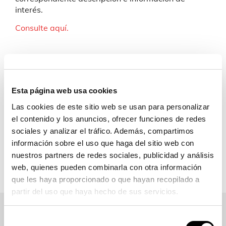
interés.
Consulte aquí.
Si necesita más información de carácter
Esta página web usa cookies
técnico o comercial sobre este o más
Las cookies de este sitio web se usan para personalizar
productos, contacte con nosotros:
el contenido y los anuncios, ofrecer funciones de redes
sociales y analizar el tráfico. Además, compartimos
Contacto
información sobre el uso que haga del sitio web con
nuestros partners de redes sociales, publicidad y análisis
web, quienes pueden combinarla con otra información
que les haya proporcionado o que hayan recopilado a
partir del uso que haya hecho de sus servicios.
Selección