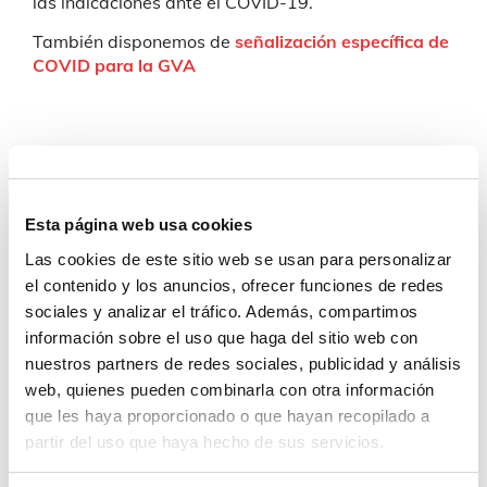
las indicaciones ante el COVID-19.
También disponemos de
señalización específica de
COVID para la GVA
Esta página web usa cookies
Si necesita más información de carácter
técnico o comercial sobre este o más
Las cookies de este sitio web se usan para personalizar
productos, contacte con nosotros:
el contenido y los anuncios, ofrecer funciones de redes
sociales y analizar el tráfico. Además, compartimos
Contacto
información sobre el uso que haga del sitio web con
nuestros partners de redes sociales, publicidad y análisis
web, quienes pueden combinarla con otra información
que les haya proporcionado o que hayan recopilado a
partir del uso que haya hecho de sus servicios.