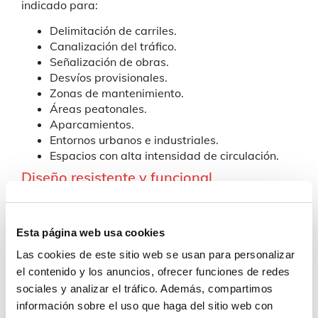
indicado para:
Delimitación de carriles.
Canalización del tráfico.
Señalización de obras.
Desvíos provisionales.
Zonas de mantenimiento.
Áreas peatonales.
Aparcamientos.
Entornos urbanos e industriales.
Espacios con alta intensidad de circulación.
Diseño resistente y funcional
Gracias a su robustez y estabilidad, este elemento
de balizamiento ofrece un excelente
Esta página web usa cookies
comportamiento en exteriores y resulta adecuado
tanto para instalaciones temporales como
Las cookies de este sitio web se usan para personalizar
permanentes.
el contenido y los anuncios, ofrecer funciones de redes
sociales y analizar el tráfico. Además, compartimos
Asimismo, su diseño facilita la colocación y la
información sobre el uso que haga del sitio web con
organización de espacios, mejorando la seguridad