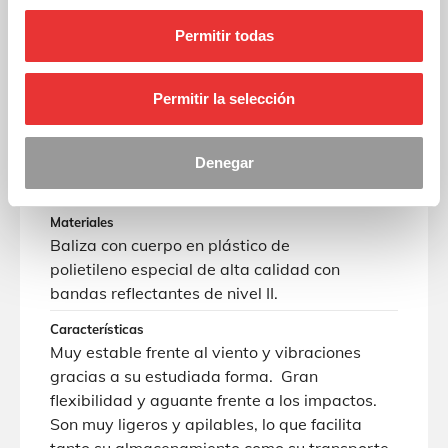
Ficha técnica
Permitir todas
Descripción
Alta visibilidad gracias a sus cuatro bandas
Permitir la selección
de reflexivo. Gran flexibilidad y aguante
frente a los impactos. Muy estable frente al
viento y vibraciones gracias a su estudiada
Denegar
forma.
Materiales
Baliza con cuerpo en plástico de
polietileno especial de alta calidad con
bandas reflectantes de nivel II.
Características
Muy estable frente al viento y vibraciones
gracias a su estudiada forma. Gran
flexibilidad y aguante frente a los impactos.
Son muy ligeros y apilables, lo que facilita