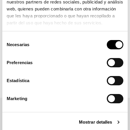
nuestros partners de redes sociales, publicidad y análisis
de conductores, ciclistas y peatones.
web, quienes pueden combinarla con otra información
que les haya proporcionado o que hayan recopilado a
partir del uso que haya hecho de sus servicios.
Si necesita más información de carácter
Selección
técnico o comercial sobre este o más
Necesarias
de
productos, contacte con nosotros:
consentimiento
Preferencias
Contacto
Estadística
Marketing
Mostrar detalles