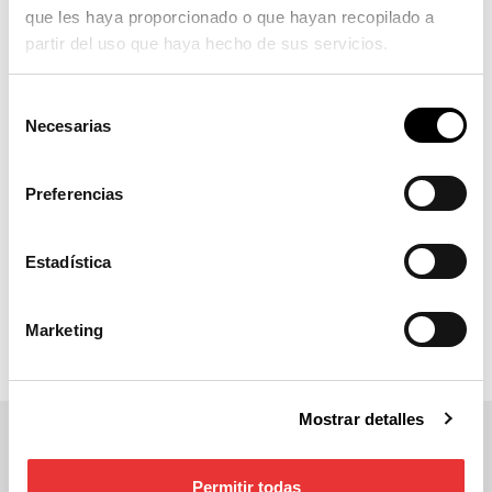
Producto patentado.
que les haya proporcionado o que hayan recopilado a
Con marcado CE y en cumplimiento con la
partir del uso que haya hecho de sus servicios.
normativa aplicable vigente.
Selección
Necesarias
de
consentimiento
Si necesita más información de carácter
técnico o comercial sobre este o más
Preferencias
productos, contacte con nosotros:
Estadística
Contacto
Marketing
Mostrar detalles
Permitir todas