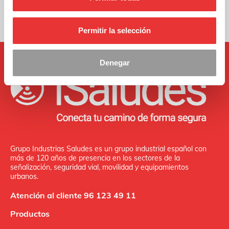
Permitir la selección
Denegar
Grupo Industrias Saludes es un grupo industrial español con
más de 120 años de presencia en los sectores de la
señalización, seguridad vial, movilidad y equipamientos
urbanos.
Atención al cliente 96 123 49 11
Productos