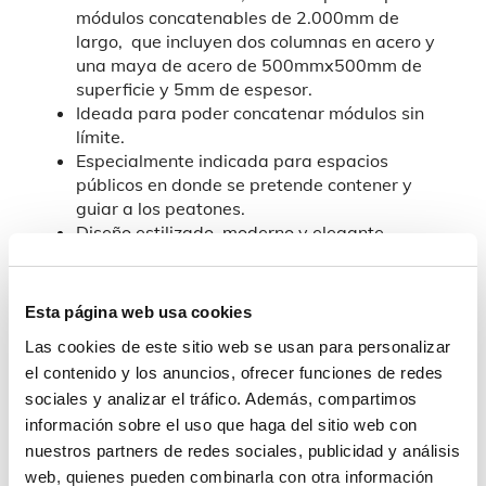
módulos concatenables de 2.000mm de
largo, que incluyen dos columnas en acero y
una maya de acero de 500mmx500mm de
superficie y 5mm de espesor.
Ideada para poder concatenar módulos sin
límite.
Especialmente indicada para espacios
públicos en donde se pretende contener y
guiar a los peatones.
Diseño estilizado, moderno y elegante.
Muy fácil instalación.
Alta resistencia mecánica y ambiental
(abrasión, impactos, químicos, etc.).
Esta página web usa cookies
Gran resistencia anti-vandálica.
Las cookies de este sitio web se usan para personalizar
De fácil limpieza y mantenimiento.
el contenido y los anuncios, ofrecer funciones de redes
Tratamiento anti-corrosivo mediante
imprimación anti-óxido.
sociales y analizar el tráfico. Además, compartimos
Anclaje al pavimento mediante cimentación.
información sobre el uso que haga del sitio web con
Disponible en una amplia variedad de colores.
nuestros partners de redes sociales, publicidad y análisis
Poliéster gris como color estándar.
web, quienes pueden combinarla con otra información