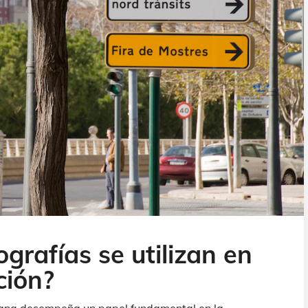
ografías se utilizan en
ción?
bana desempeña un papel fundamental en la