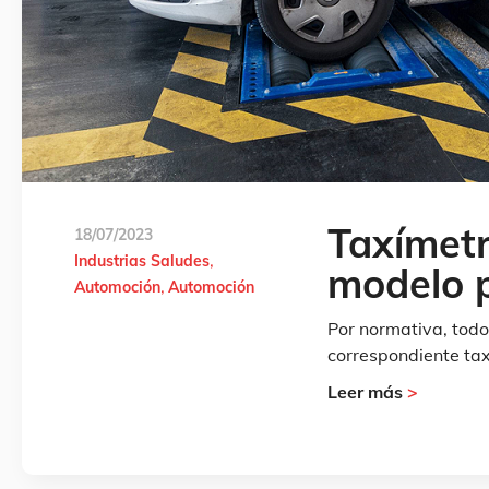
Taxímetr
18/07/2023
Industrias Saludes
modelo 
Automoción
Automoción
Por normativa, todo
correspondiente tax
Leer más
>