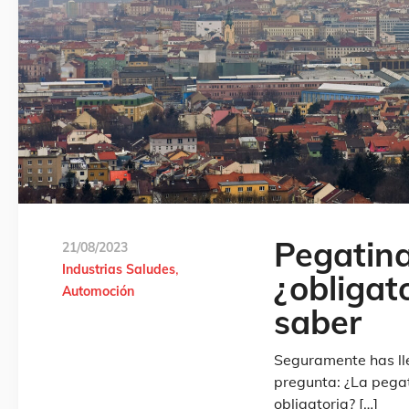
Pegatina
21/08/2023
Industrias Saludes
¿obligat
Automoción
saber
Seguramente has lle
pregunta: ¿La pegat
obligatoria? […]