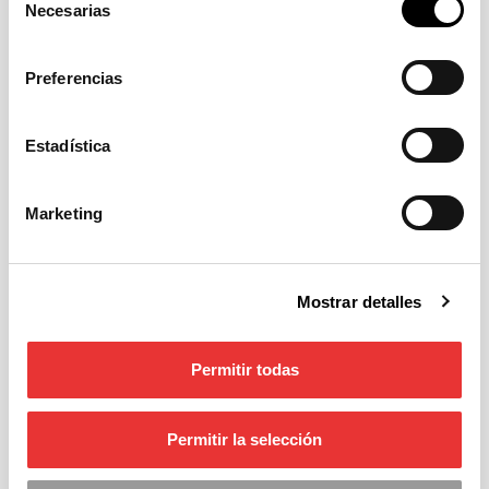
Necesarias
de
consentimiento
Preferencias
Estadística
10/01/2026
Marketing
Sin categorizar
Traffic Futura
Industrias Saludes
Cómo reducir los accidentes
por hielo en la calzada: la
Mostrar detalles
solución inteligente
FuturaSDH
Permitir todas
Durante los meses más fríos del año, el
hielo en la calzada se convierte en uno de
Permitir la selección
los mayores riesgos […]
Leer más
>