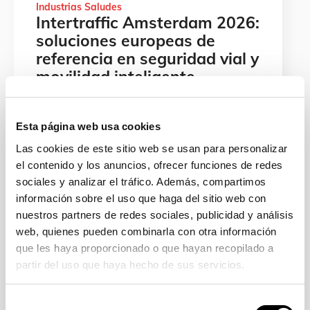
Industrias Saludes
Intertraffic Amsterdam 2026:
soluciones europeas de
referencia en seguridad vial y
movilidad inteligente
Liderando la seguridad vial y la movilidad
inteligente en Europa Nuestra
Esta página web usa cookies
participación en Intertraffic Amsterdam
Las cookies de este sitio web se usan para personalizar
2026, el evento de referencia […]
el contenido y los anuncios, ofrecer funciones de redes
Leer más
>
sociales y analizar el tráfico. Además, compartimos
información sobre el uso que haga del sitio web con
nuestros partners de redes sociales, publicidad y análisis
web, quienes pueden combinarla con otra información
que les haya proporcionado o que hayan recopilado a
partir del uso que haya hecho de sus servicios.
Selección