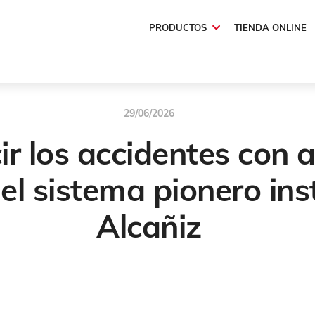
PRODUCTOS
TIENDA ONLINE
29/06/2026
r los accidentes con 
 el sistema pionero in
Alcañiz
Futuradac
,
Alcañiz
,
SmartROAD