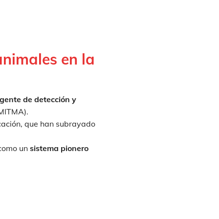
animales en la
igente de detección y
(MITMA).
cación, que han subrayado
 como un
sistema pionero