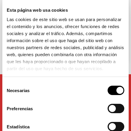
Industrias Saludes
Esta página web usa cookies
Saludes Parques
Las cookies de este sitio web se usan para personalizar
el contenido y los anuncios, ofrecer funciones de redes
Notas de prensa
sociales y analizar el tráfico. Además, compartimos
información sobre el uso que haga del sitio web con
Responsabilidad Social Corporativa
nuestros partners de redes sociales, publicidad y análisis
web, quienes pueden combinarla con otra información
Proyectos
que les haya proporcionado o que hayan recopilado a
partir del uso que haya hecho de sus servicios.
Selección
Necesarias
de
consentimiento
Preferencias
Estadística