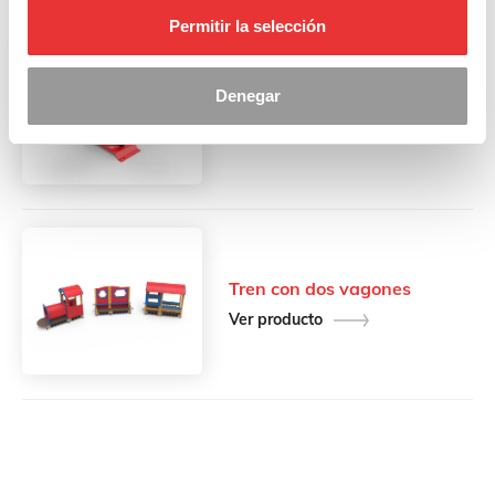
Permitir la selección
Denegar
Muelle Volante
Ver producto
Tren con dos vagones
Ver producto