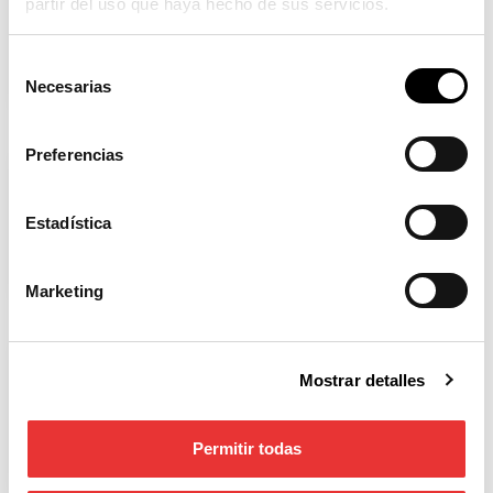
partir del uso que haya hecho de sus servicios.
Muelle Bomberos
Ver producto
Selección
Necesarias
de
consentimiento
Preferencias
Muelle Avión
Estadística
Ver producto
Marketing
Mostrar detalles
Muelle Cohete
Ver producto
Permitir todas