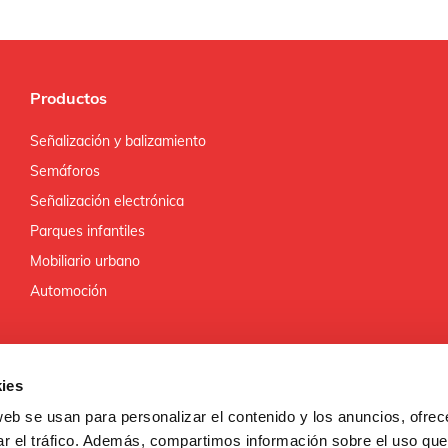
Productos
Señalización y balizamiento
Semáforos
Señalización electrónica
Parques infantiles
Mobiliario urbano
Automoción
ies
web se usan para personalizar el contenido y los anuncios, ofrec
ar el tráfico. Además, compartimos información sobre el uso que
ROLLO REGIONAL