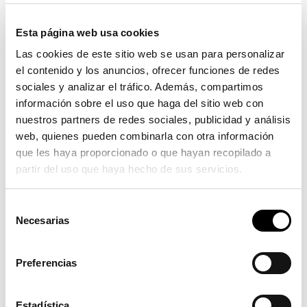
El balizamiento avanzado se ha posicionado como
una pieza fundamental en el panorama de la
Esta página web usa cookies
seguridad urbana, proporcionando soluciones
efectivas para mejorar la seguridad vial en
Las cookies de este sitio web se usan para personalizar
nuestras ciudades.
el contenido y los anuncios, ofrecer funciones de redes
sociales y analizar el tráfico. Además, compartimos
Estos sistemas, que
comprenden una variedad de
información sobre el uso que haga del sitio web con
dispositivos
como balizas, conos y elementos de
nuestros partners de redes sociales, publicidad y análisis
advertencia, desempeñan un papel crucial en la
web, quienes pueden combinarla con otra información
protección y contención en momentos críticos,
que les haya proporcionado o que hayan recopilado a
especialmente en condiciones de baja visibilidad
partir del uso que haya hecho de sus servicios.
como la noche o la niebla.
Selección
Desde puntos de alto riesgo como glorietas hasta
Necesarias
de
áreas concurridas como los carriles bici,
el
consentimiento
balizamiento y la contención ofrecen una
demarcación clara y efectiva de los espacios viales
,
Preferencias
aumentando así la visibilidad y conciencia de los
conductores sobre su entorno.
Estadística