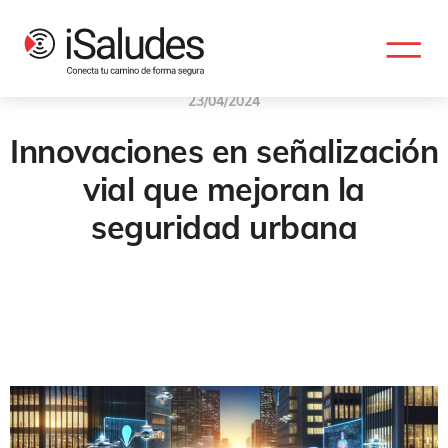
23/04/2024
Innovaciones en señalización
vial que mejoran la
seguridad urbana
Balizamiento Urbano
,
Señalización Vertical Inteligente
,
Señalizacionn Vial
,
Innovaciones Señalizacion
,
Innovacionnes
Señalizacion Vial
,
Seguridad Urbana
,
Balizamiento
,
Balizamiento
Electonico
,
Señalización Horizontal Innovadora