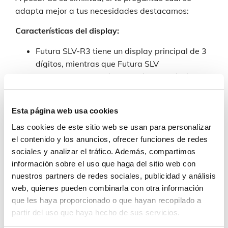
adapta mejor a tus necesidades destacamos:
Características del display:
Futura SLV-R3 tiene un display principal de 3
dígitos, mientras que Futura SLV
SmartConnect R2 tiene un display principal de
2 dígitos.
La altura de los caracteres del display
Esta página web usa cookies
también varía entre los dos modelos: 330 mm
para el Futura SLV-R3 y 230 mm para el
Las cookies de este sitio web se usan para personalizar
el contenido y los anuncios, ofrecer funciones de redes
Futura SLV SmartConnect R2.
sociales y analizar el tráfico. Además, compartimos
El rango de lecturas mostradas en el display
información sobre el uso que haga del sitio web con
también es diferente: de 1 a 199 Km/h para el
nuestros partners de redes sociales, publicidad y análisis
Futura SLV-R3 y de 1 a 99 Km/h para el Futura
web, quienes pueden combinarla con otra información
SLV SmartConnect R2.
que les haya proporcionado o que hayan recopilado a
La versión Futura SLV-R3 muestra una
partir del uso que haya hecho de sus servicios.
variedad de emoticonos y es variable en