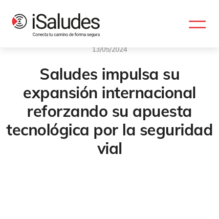
13/05/2024
Saludes impulsa su
expansión internacional
reforzando su apuesta
tecnológica por la seguridad
vial
ISaludes
,
Fiabilidad
,
Modernidad
,
Alta Tecnología
,
Innovacion
,
Conectividad
,
Seguridad Vial
,
Intertraffic
,
Movilidad
,
Seguridad
,
Futura
,
Futura SLV-R2
,
Futura SLV-R3
,
Futura SLV-R4
,
Radar
,
Radares
,
Futura SLV R5