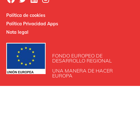
Política de cookies
Política Privacidad Apps
Nota legal
FONDO EUROPEO DE
DESARROLLO REGIONAL
UNA MANERA DE HACER
EUROPA
INDUSTRIAS SALUDES SAU participa en el Programa de
Iniciación a la Exportación ICEX‐Next, contando con el
apoyo de ICEX y con la cofinanciación de Fondos europeos
FEDER.
La finalidad de este apoyo es contribuir al desarrollo
internacional de la empresa y de su entorno.