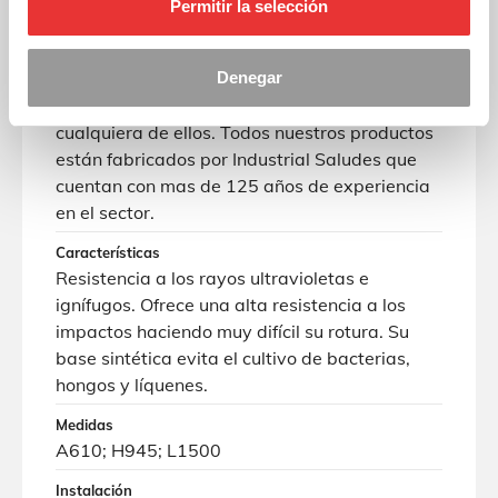
Permitir la selección
pino tratada en autoclave. Usamos todo tipo
de aceros según el producto y las
Denegar
necesidades. Contamos con los recursos
adecuados para el transformado y soldado de
cualquiera de ellos. Todos nuestros productos
están fabricados por Industrial Saludes que
cuentan con mas de 125 años de experiencia
en el sector.
Características
Resistencia a los rayos ultravioletas e
ignífugos. Ofrece una alta resistencia a los
impactos haciendo muy difícil su rotura. Su
base sintética evita el cultivo de bacterias,
hongos y líquenes.
Medidas
A610; H945; L1500
Instalación