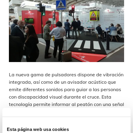
La nueva gama de pulsadores dispone de vibración
integrada, así como de un avisador acústico que
emite diferentes sonidos para guiar a las personas
con discapacidad visual durante el cruce. Esta
tecnología permite informar al peatón con una señal
sonora diferenciada desde el inicio hasta el fin de
paso de peatones.
Esta página web usa cookies
Todo ello, responde a nuestra filosofía de trabajo