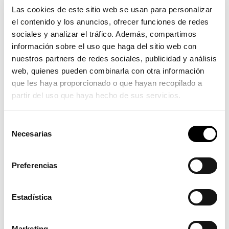
basada en la innovación. Pues el 10% de nuestro
Las cookies de este sitio web se usan para personalizar
personal y el 15% de nuestra facturación se destina
el contenido y los anuncios, ofrecer funciones de redes
a esta área y a la garantía de calidad.
“Un
sociales y analizar el tráfico. Además, compartimos
información sobre el uso que haga del sitio web con
elemento fundamental en este objetivo es contar
nuestros partners de redes sociales, publicidad y análisis
también con los mejores proveedores, muchos de
web, quienes pueden combinarla con otra información
ellos presentes en la feria, con los que mantenemos
que les haya proporcionado o que hayan recopilado a
una permanente y estrecha colaboración
”, comenta
partir del uso que haya hecho de sus servicios.
Inma Yuste, responsable de Compras.
Nuestro paso por
Selección
Necesarias
de
la feria
consentimiento
Preferencias
“
Nuestro paso por
Intertraffic 2022 (Amsterdam)
ha
sido muy positivo, confirma que estamos en el buen
Estadística
camino y que son válidas las claves de nuestro
proyecto internacional:
Marketing