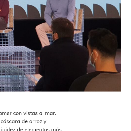
omer con vistas al mar.
 cáscara de arroz y
a rigidez de elementos más