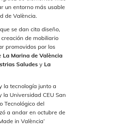
ar un entorno más usable
ad de València.
que se dan cita diseño,
 creación de mobiliario
tar promovidos por los
de
La Marina de València
strias Saludes
y
La
 la tecnología junto a
 y la Universidad CEU San
o Tecnológico del
nzó a andar en octubre de
Made in València’