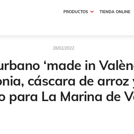
PRODUCTOS
TIENDA ONLINE
28/02/2022
 urbano ‘made in Valèn
nia, cáscara de arroz 
do para La Marina de V
cion
,
Grupo Industrias Saludes
,
Comunidad Valenciana
,
Mobiliario Urba
Diseño
,
Ciudad
,
Valencia