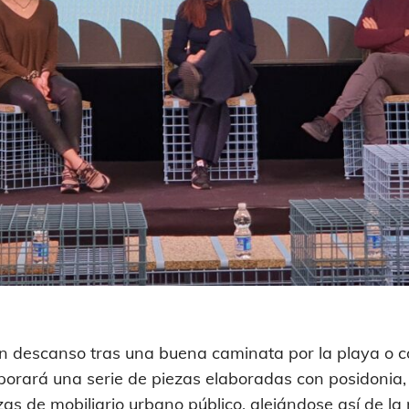
n descanso tras una buena caminata por la playa o c
porará una serie de piezas elaboradas con posidonia,
ezas de mobiliario urbano público, alejándose así de l