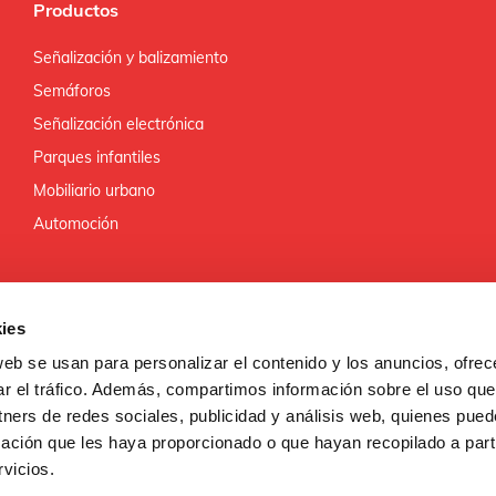
Productos
Señalización y balizamiento
Semáforos
Señalización electrónica
Parques infantiles
Mobiliario urbano
Automoción
ies
web se usan para personalizar el contenido y los anuncios, ofrec
ar el tráfico. Además, compartimos información sobre el uso que
ROLLO REGIONAL
tners de redes sociales, publicidad y análisis web, quienes pue
ROPA
ación que les haya proporcionado o que hayan recopilado a parti
vicios.