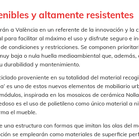
enibles y altamente resistentes
rán a València en un referente de la innovación y la 
l para facilitar al máximo el uso y disfrute seguro e i
 de condiciones y restricciones. Se componen priorita
 muy baja o nula huella medioambiental que, además, 
u durabilidad y mantenimiento.
reciclado proveniente en su totalidad del material reco
onia’ es uno de estos nuevos elementos de mobiliario u
módulos, inspirada en los mosaicos de cerámica Nolla
edoso es el uso de polietileno como único material a n
rma el mueble.
e una estructura con formas que imitan las olas del mar
cación se emplearán como materiales de superficie perf