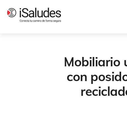
Mobiliario
con posido
recicla
Industrias Saludes
,
Innova