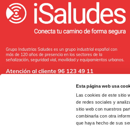
Grupo Industrias Saludes es un grupo industrial español con
más de 120 años de presencia en los sectores de la
señalización, seguridad vial, movilidad y equipamientos urbanos.
Atención al cliente 96 123 49 11
Esta página web usa cook
Las cookies de este sitio 
de redes sociales y analiz
FONDO EUROPEO DE DESAR
sitio web con nuestros par
UNA MANERA DE HACER EU
combinarla con otra inform
que haya hecho de sus ser