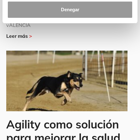
11/02/2020
Denegar
aNELL VERD METROPOLITÀ DE LA CIUTAT DE
vALÈNCIA
Leer más
>
Agility como solución
para mejorar la salud