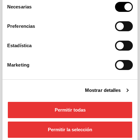
Selección
desarrollo de Valencia y área
Necesarias
de
consentimiento
Leer más
>
Preferencias
Estadística
Marketing
Mostrar detalles
Señalización del Anillo
Permitir todas
Verde Metropolitano
de Valencia
Permitir la selección