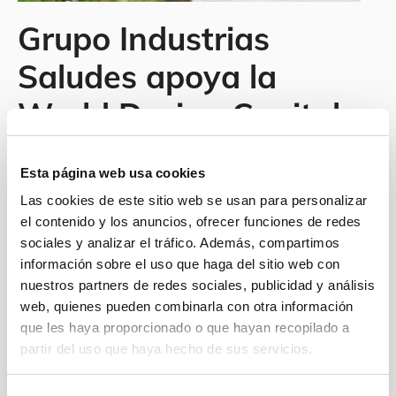
Grupo Industrias
Saludes apoya la
World Design Capital
Valencia 2022 con la
Esta página web usa cookies
creación de
Las cookies de este sitio web se usan para personalizar
equipamientos para
el contenido y los anuncios, ofrecer funciones de redes
sociales y analizar el tráfico. Además, compartimos
espacios en el entorno
información sobre el uso que haga del sitio web con
nuestros partners de redes sociales, publicidad y análisis
urbano
web, quienes pueden combinarla con otra información
que les haya proporcionado o que hayan recopilado a
30/07/2021
partir del uso que haya hecho de sus servicios.
Industrias Saludes quiere contribuir a que el diseño
se convierta en el vector de fortalecimiento del