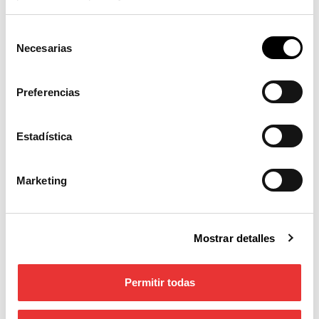
vial, iluminación e información ciudadana.
Selección
Necesarias
de
consentimiento
Preferencias
Estadística
Marketing
Mostrar detalles
Así hemos diseñado productos que nos ayuden a
crear ciudades inteligentes, conectadas. Donde el
Permitir todas
peatón sea el centro de la movilidad urbana con
productos como: