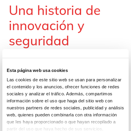
Una historia de
innovación y
seguridad
En los 122 años de historia del Grupo Industrias
Saludes, hemos hecho de la seriedad, la innovación,
Esta página web usa cookies
la diversificación y la excelencia en nuestros
productos y servicios nuestros principales motores
Las cookies de este sitio web se usan para personalizar
de crecimiento.
el contenido y los anuncios, ofrecer funciones de redes
sociales y analizar el tráfico. Además, compartimos
Fruto de ello surgió
Traffic Futura
, empresa
información sobre el uso que haga del sitio web con
tecnológica de mentalidad claramente innovadora.
nuestros partners de redes sociales, publicidad y análisis
Con la que apostamos por renovar y mejorar
web, quienes pueden combinarla con otra información
continuamente las soluciones tecnológicas
que les haya proporcionado o que hayan recopilado a
aplicadas a la señalización, movilidad, seguridad
partir del uso que haya hecho de sus servicios.