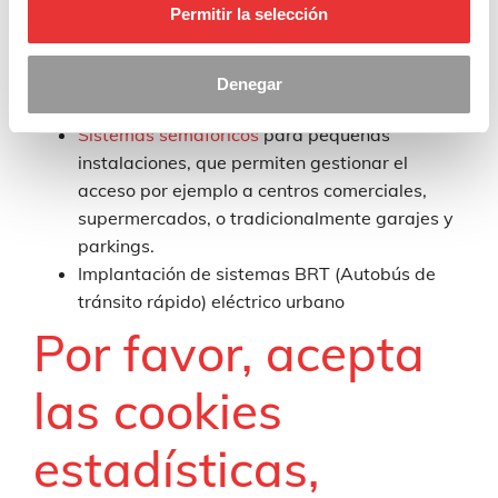
Permitir la selección
La nueva generación de pulsadores
semafóricos
FUTURA PULSE
, que mejora la
seguridad y accesibilidad de los peatones y
Denegar
contribuye a cumplir la legislación vigente.
Sistemas semafóricos
para pequeñas
instalaciones, que permiten gestionar el
acceso por ejemplo a centros comerciales,
supermercados, o tradicionalmente garajes y
parkings.
Implantación de sistemas BRT (Autobús de
tránsito rápido) eléctrico urbano
Por favor, acepta
las cookies
estadísticas,