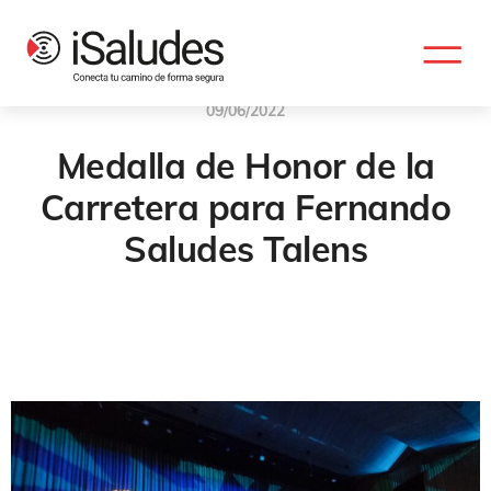
09/06/2022
Medalla de Honor de la
Carretera para Fernando
Saludes Talens
Hstoria
,
Seguridad
,
España
,
Comprmiso
,
Transformación
,
Valencia
,
Innovacion
,
Seguridad Vial
,
Movilidad
,
MEDALLA DE HONOR
,
Fernando Saludes Talens