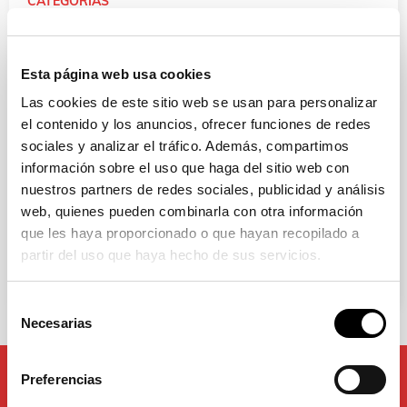
CATEGORÍAS
Saludes Servicios Integrales
Esta página web usa cookies
Traffic Futura
Las cookies de este sitio web se usan para personalizar
Industrias Saludes
el contenido y los anuncios, ofrecer funciones de redes
sociales y analizar el tráfico. Además, compartimos
Saludes Parques
información sobre el uso que haga del sitio web con
nuestros partners de redes sociales, publicidad y análisis
Notas de prensa
web, quienes pueden combinarla con otra información
que les haya proporcionado o que hayan recopilado a
Responsabilidad Social Corporativa
partir del uso que haya hecho de sus servicios.
Proyectos
Selección
Necesarias
de
consentimiento
Preferencias