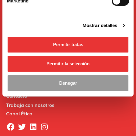
Marketing
Productos
Señalización y balizamiento
Mostrar detalles
Semáforos
Señalización electrónica
Parques infantiles
Permitir todas
Mobiliario urbano
Automoción
Permitir la selección
Quiénes somos
Denegar
Blog
Contacto
Trabaja con nosotros
Canal Ético