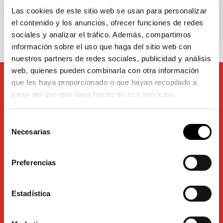
Responsabilidad Social Corporativa
Las cookies de este sitio web se usan para personalizar
el contenido y los anuncios, ofrecer funciones de redes
Proyectos
sociales y analizar el tráfico. Además, compartimos
información sobre el uso que haga del sitio web con
nuestros partners de redes sociales, publicidad y análisis
web, quienes pueden combinarla con otra información
que les haya proporcionado o que hayan recopilado a
partir del uso que haya hecho de sus servicios.
Selección
Necesarias
de
consentimiento
Preferencias
Grupo Industrias Saludes es un grupo industrial español con
más de 120 años de presencia en los sectores de la
señalización, seguridad vial, movilidad y equipamientos
urbanos.
Estadística
Atención al cliente 96 123 49 11