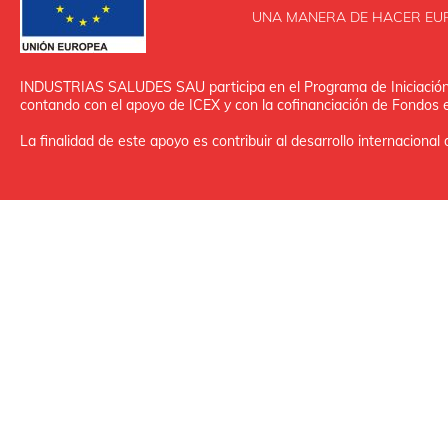
UNA MANERA DE HACER EU
INDUSTRIAS SALUDES SAU participa en el Programa de Iniciación 
contando con el apoyo de ICEX y con la cofinanciación de Fondos
La finalidad de este apoyo es contribuir al desarrollo internacional