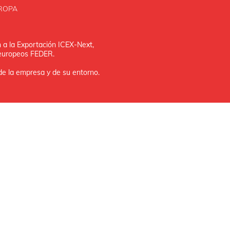
ROPA
a la Exportación ICEX‐Next,
 europeos FEDER.
 de la empresa y de su entorno.