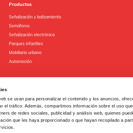
Productos
Señalización y balizamiento
Semáforos
Señalización electrónica
Parques infantiles
Mobiliario urbano
Automoción
ies
web se usan para personalizar el contenido y los anuncios, ofrec
ar el tráfico. Además, compartimos información sobre el uso que
ROLLO REGIONAL
tners de redes sociales, publicidad y análisis web, quienes pue
ROPA
ación que les haya proporcionado o que hayan recopilado a parti
vicios.