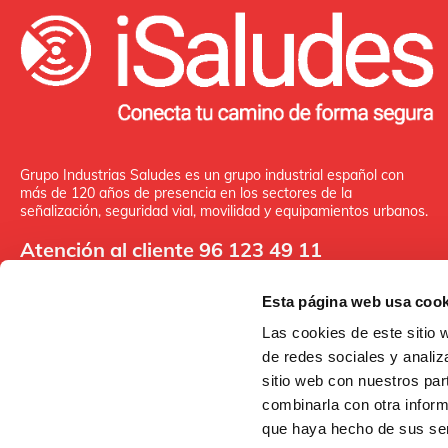
Grupo Industrias Saludes es un grupo industrial español con
más de 120 años de presencia en los sectores de la
señalización, seguridad vial, movilidad y equipamientos urbanos.
Atención al cliente 96 123 49 11
Esta página web usa cook
Las cookies de este sitio 
de redes sociales y analiz
FONDO EUROPEO DE DESAR
sitio web con nuestros par
UNA MANERA DE HACER EU
combinarla con otra inform
que haya hecho de sus ser